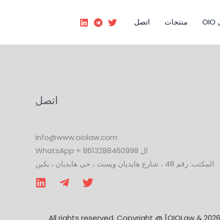
OI
منتجات
اتصل
اتصل
info@www.oiolaw.com
ال WhatsApp + 8613288460998
المكتب: رقم 48 ، شارع هايديان ويست ، حي هايديان ، بكين
All rights reserved. Copyright @ [OIOLaw & 2026]