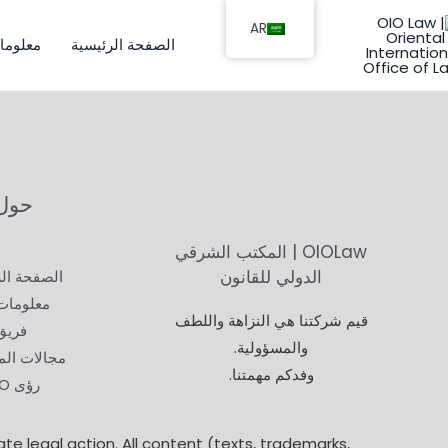
خطي
AR
لى
الصفحة الرئيسية
معلوما
لمحتوى
حول OLaw
OIOLaw | المكتب الشرقي
الدولي للقانون
الصفحة الر
معلومات 
قيم شركتنا هي النزاهة واللطف
فريق
والمسؤولية.
مجالات ال
وفدكم مهمتنا.
رؤى OIO
ate legal action. All content (texts, trademarks,