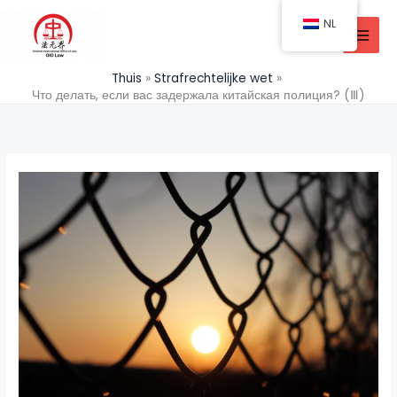
Doorgaan
NL
naar
inhoud
Thuis
Strafrechtelijke wet
Что делать, если вас задержала китайская полиция? (Ⅲ)