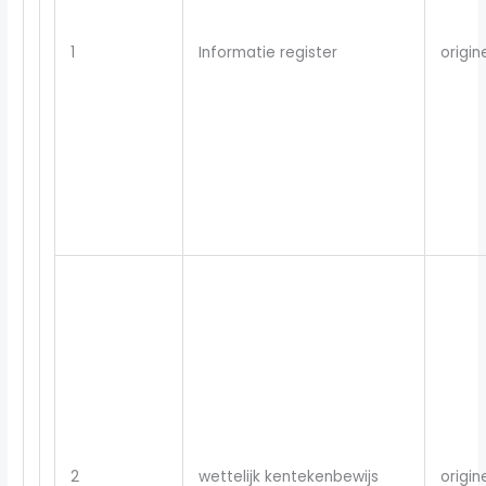
1
Informatie register
origin
2
wettelijk kentekenbewijs
origin