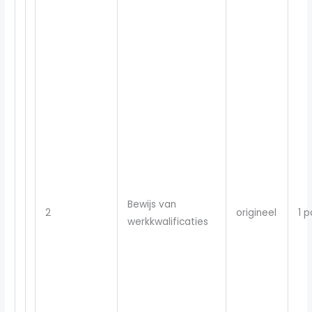
Bewijs van
2
origineel
1 p
werkkwalificaties