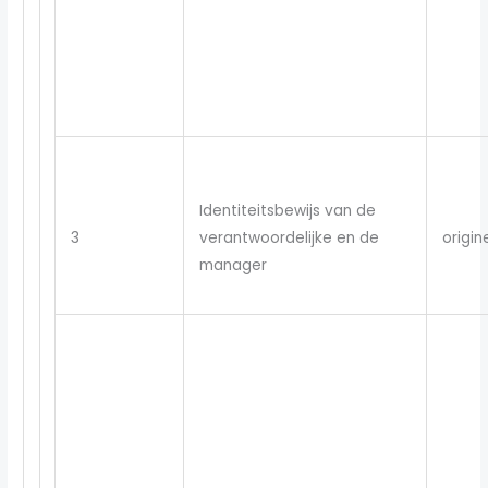
Identiteitsbewijs van de
3
verantwoordelijke en de
origin
manager