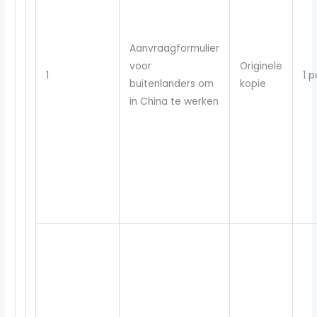
Aanvraagformulier
voor
Originele
1
1 p
buitenlanders om
kopie
in China te werken