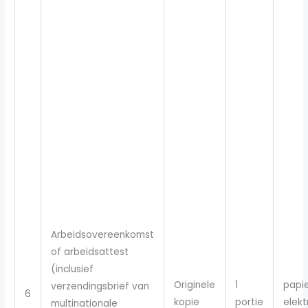
Arbeidsovereenkomst
of arbeidsattest
(inclusief
Originele
1
papie
verzendingsbrief van
6
kopie
portie
elekt
multinationale