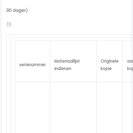
90 dagen)
(1)
Materiaallijst
Originele
aa
serienummer
indienen
kopie
ko