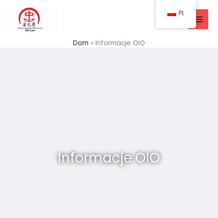
Przejdź
PL
do
treści
Dom
Informacje OIO
Informacje OIO