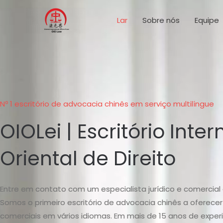
Ir
para
Lar
Sobre nós
Equipe
o
conteúdo
Nº 1 escritório de advocacia chinês em serviço multilíngue
OIOLei | Escritório Inte
Oriental de Direito
Entre em contato com um especialista jurídico e comercial 
Somos o primeiro escritório de advocacia chinês a oferecer 
comerciais em vários idiomas. Em mais de 15 anos de exper