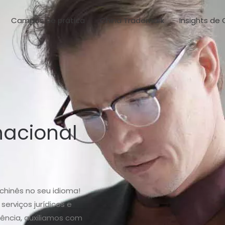
Campos de prática
China Trademark
Insights de 
rnacional
chinês no seu idioma!
serviços jurídicos e
iência, auxiliamos com