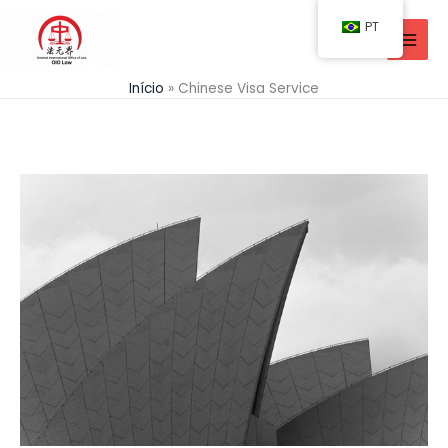
Ir
PT
para
o
conteúdo
Início
Chinese Visa Service