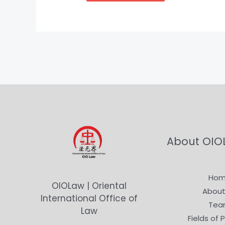
About OIO
Ho
OIOLaw | Oriental
About
International Office of
Tea
Law
Fields of 