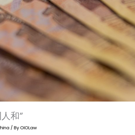
人和”
China
/ By
OIOLaw