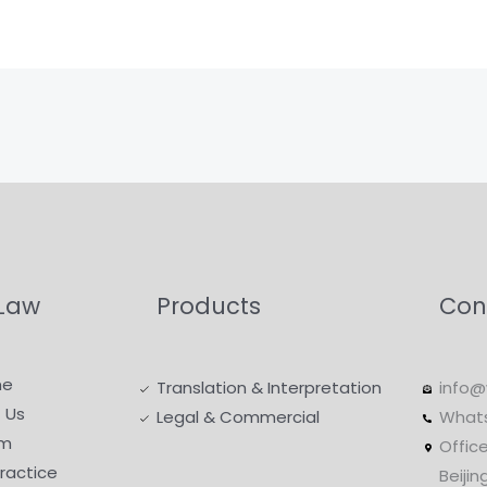
Law
Products
Con
me
Translation & Interpretation
info@
 Us
Legal & Commercial
What
m
Office
Practice
Beijin