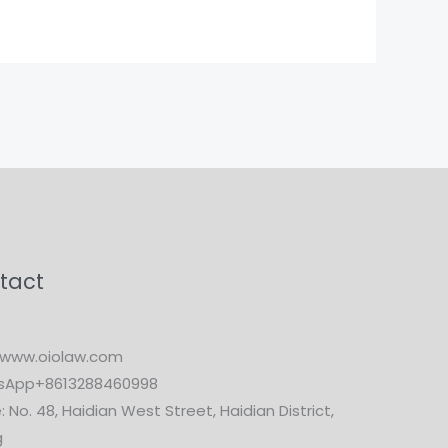
tact
www.oiolaw.com
sApp+8613288460998
: No. 48, Haidian West Street, Haidian District,
g