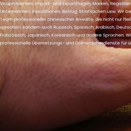
Visaproblemen, Import- und Exportfragen, Marken, Registrie
Unternehmen, Investitionen, Betrug, Strafsachen usw. Wir 
Team professioneller chinesischer Anwälte, die nicht nur fli
sprechen, sondern auch Russisch, Spanisch, Arabisch, Deutsc
Französisch, Japanisch, Koreanisch und andere Sprachen. Wi
professionelle Übersetzungs- und Dolmetscherdienste für ü