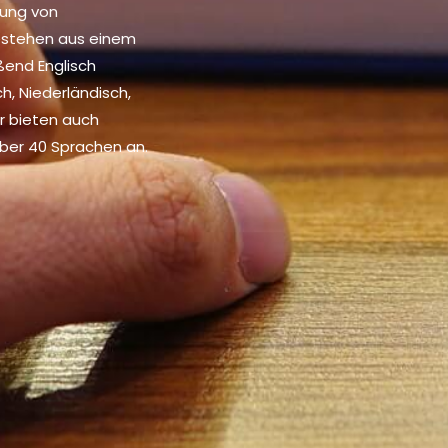
rung von
bestehen aus einem
eßend Englisch
h, Niederländisch,
r bieten auch
ber 40 Sprachen an.