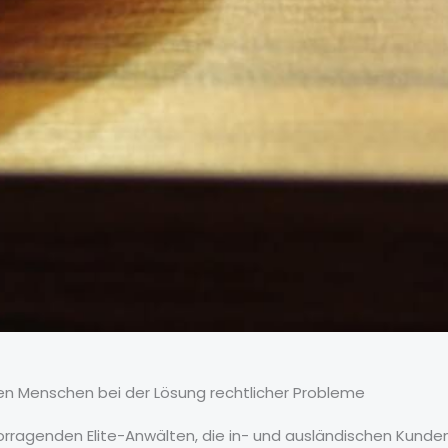
fen Menschen bei der Lösung rechtlicher Probleme
rragenden Elite-Anwälten, die in- und ausländischen Kunde