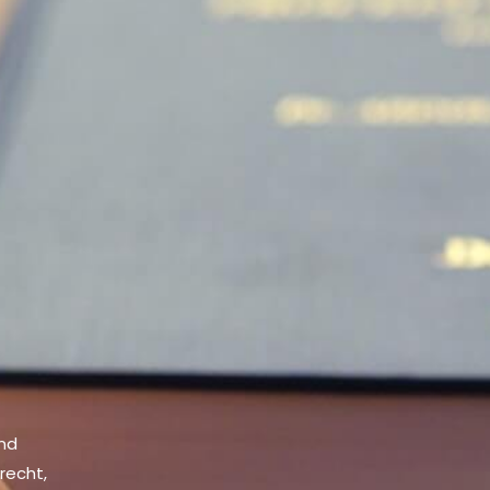
und
recht,