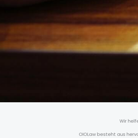
Wir hel
OIOLaw besteht aus hervo