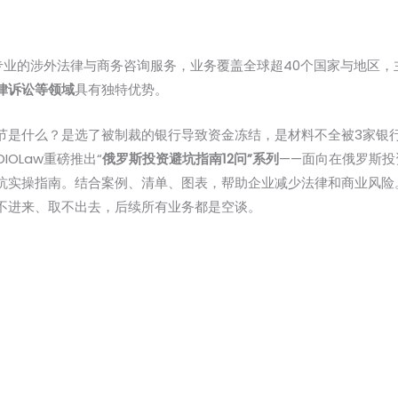
业的涉外法律与商务咨询服务，业务覆盖全球超40个国家与地区，主
律诉讼等领域
具有独特优势。
节是什么？是选了被制裁的银行导致资金冻结，是材料不全被3家银
OLaw重磅推出“
俄罗斯投资避坑指南12问”系列
——面向在俄罗斯投
坑实操指南。结合案例、清单、图表，帮助企业减少法律和商业风险
不进来、取不出去，后续所有业务都是空谈。