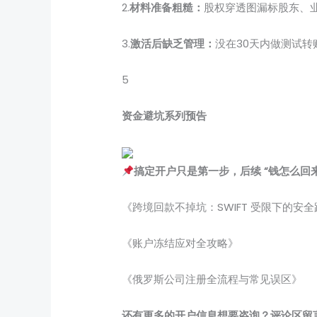
2.
材料准备粗糙：
股权穿透图漏标股东、
3.
激活后缺乏管理：
没在30天内做测试转
5
资金避坑系列预告
搞定开户只是第一步，后续 “钱怎么回来
《跨境回款不掉坑：SWIFT 受限下的安
《账户冻结应对全攻略》
《俄罗斯公司注册全流程与常见误区》
还有更多的开户信息想要咨询？评论区留言