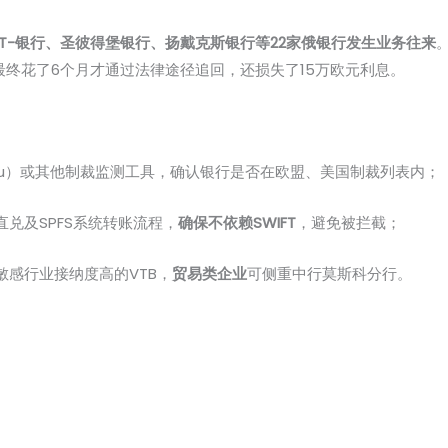
T-银行、圣彼得堡银行、扬戴克斯银行等22家俄银行发生业务往来
最终花了6个月才通过法律途径追回，还损失了15万欧元利息。
.ru）或其他制裁监测工具，确认银行是否在欧盟、美国制裁列表内；
兑及SPFS系统转账流程，
确保不依赖SWIFT
，避免被拦截；
敏感行业接纳度高的VTB，
贸易类企业
可侧重中行莫斯科分行。