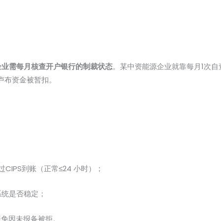
企业需每月核查开户银行的制裁状态
。某中资能源企业就靠每月1次自
万卢布资金被暂扣。
CIPS到账（正常≤24 小时）；
系统是否稳定；
避免因未报备被拒。