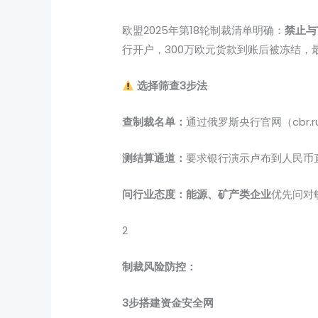
欧盟2025年第18轮制裁清单明确：
禁止与
行开户，300万欧元货款到账后被冻结，
选择筛查3步法
查制裁名单：
通过俄罗斯央行官网（cbr
测结算通道：
要求银行演示卢布到人民币直
问行业态度：
能源、矿产类企业
优先问对
2
制裁风险防控：
3步搭建资金安全网