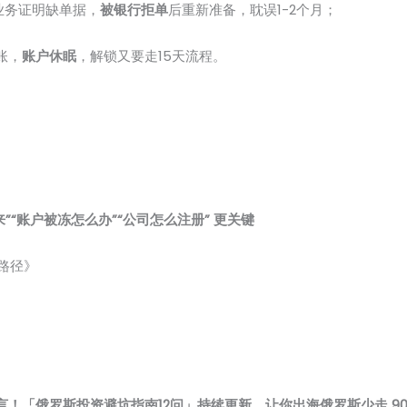
业务证明缺单据，
被银行拒单
后重新准备，耽误1-2个月；
账，
账户休眠
，解锁又要走15天流程。
”“账户被冻怎么办”“公司怎么注册” 更关键
全路径》
！「俄罗斯投资避坑指南12问」持续更新，让你出海俄罗斯少走 9