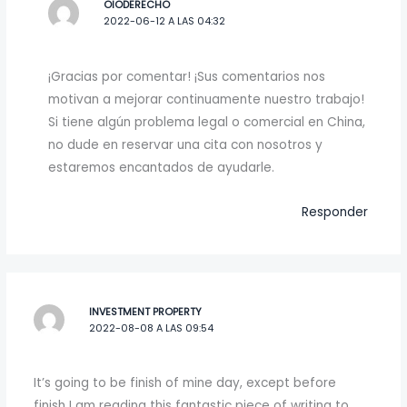
OIODERECHO
2022-06-12 A LAS 04:32
¡Gracias por comentar! ¡Sus comentarios nos
motivan a mejorar continuamente nuestro trabajo!
Si tiene algún problema legal o comercial en China,
no dude en reservar una cita con nosotros y
estaremos encantados de ayudarle.
Responder
INVESTMENT PROPERTY
2022-08-08 A LAS 09:54
It’s going to be finish of mine day, except before
finish I am reading this fantastic piece of writing to