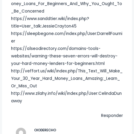
oney_Loans_For_Beginners_And_Why_You_Ought_To
_Be_Concerned
https://www.sanddtier.wiki/index.php?
title=User_talk:JessieCrayton45
https://sleepbegone.com/index.php/User:DarrellFourni
er
https://a1seodirectory.com/domains-tools-
websites/warning-these-seven-errors-will-destroy-
your-hard-money-lenders-for-beginners.html
http://veffort.us/wiki/index.php/This_Text_Will_Make_
Your_30_Year_Hard_Money_Loans_Amazing:_Learn_
Or_Miss_Out
http://www.zilahy.info/wiki/index.php/User:CelindaDun
away
Responder
OIODERECHO