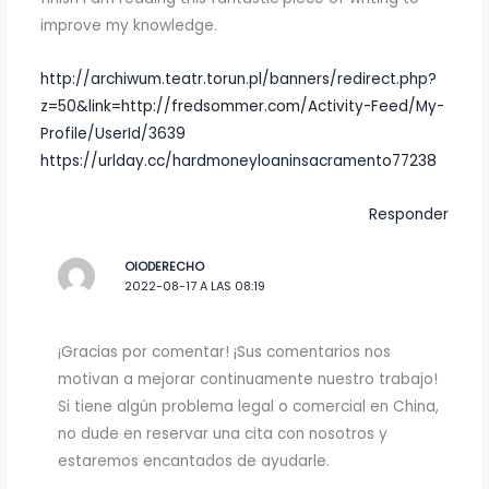
improve my knowledge.
http://archiwum.teatr.torun.pl/banners/redirect.php?
z=50&link=http://fredsommer.com/Activity-Feed/My-
Profile/UserId/3639
https://urlday.cc/hardmoneyloaninsacramento77238
Responder
OIODERECHO
2022-08-17 A LAS 08:19
¡Gracias por comentar! ¡Sus comentarios nos
motivan a mejorar continuamente nuestro trabajo!
Si tiene algún problema legal o comercial en China,
no dude en reservar una cita con nosotros y
estaremos encantados de ayudarle.