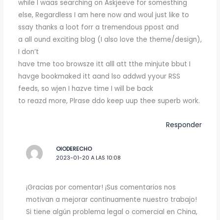
while I waas searching on Askjeeve for somesthing
else, Regardless I am here now and woul just like to
ssay thanks a loot forr a tremendous ppost and
a all ound exciting blog (I also love the theme/design),
I don’t
have tme too browsze itt alll att tthe minjute bbut I
havge bookmaked itt aand lso addwd yyour RSS
feeds, so wjen I hazve time I will be back
to reazd more, Plrase ddo keep uup thee superb work.
Responder
OIODERECHO
2023-01-20 A LAS 10:08
¡Gracias por comentar! ¡Sus comentarios nos
motivan a mejorar continuamente nuestro trabajo!
Si tiene algún problema legal o comercial en China,