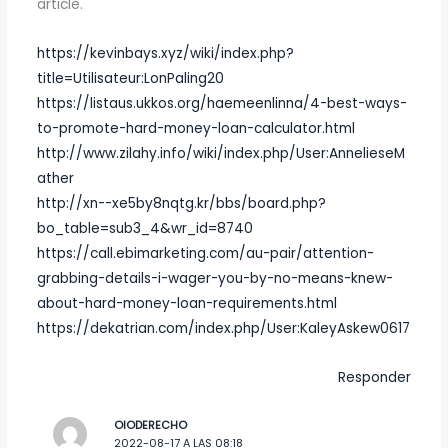
article.
https://kevinbays.xyz/wiki/index.php?
title=Utilisateur:LonPaling20
https://listaus.ukkos.org/haemeenlinna/4-best-ways-
to-promote-hard-money-loan-calculator.html
http://www.zilahy.info/wiki/index.php/User:AnnelieseM
ather
http://xn--xe5by8nqtg.kr/bbs/board.php?
bo_table=sub3_4&wr_id=8740
https://call.ebimarketing.com/au-pair/attention-
grabbing-details-i-wager-you-by-no-means-knew-
about-hard-money-loan-requirements.html
https://dekatrian.com/index.php/User:KaleyAskew0617
Responder
OIODERECHO
2022-08-17 A LAS 08:18