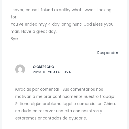
I savor, cause I foiund exactlky what I wwas llooking
for.
You’ve ended myy 4 day lonng hunt! God Bless yyou
man. Have a great day.
Bye
Responder
OIODERECHO
2023-01-20 A LAS 10:24
¡Gracias por comentar! ¡Sus comentarios nos
motivan a mejorar continuamente nuestro trabajo!
Si tiene algún problema legal o comercial en China,
no dude en reservar una cita con nosotros y
estaremos encantados de ayudarle.