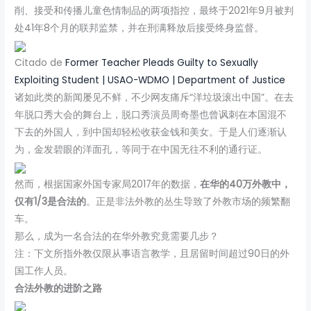
削、接受和传播儿童色情制品的两项指控，最终于2021年9月被判
处41年8个月的联邦监禁，并在刑满释放后接受终身监督。
Citado de
Former Teacher Pleads Guilty to Sexually
Exploiting Student | USAO-WDMO | Department of Justice
诸如此类的新闻屡见不鲜，不少网友痛斥“洋垃圾滚出中国”。在去
年脱口秀大会的舞台上，脱口秀演员周奇墨也曾讽刺在本国混不
下去的外国人，到中国却轻松收获金钱和美女。于是人们逐渐认
为，金发碧眼的洋面孔，等同于在中国无往不利的通行证。
然而，根据国家外国专家局2017年的数据，
在华的40万外教中，
仅有1/3是合法的
。正是非法外教的丛生导致了外教市场的频繁翻
车。
那么，成为一名合法的在华外教究竟需要几步？
注：下文所指外教仅限从事语言教学，且居留时间超过90日的外
国工作人员。
合法外教的进阶之路