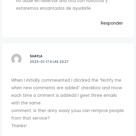
no dude en reservar una cita con nosotros y
estaremos encantados de ayudarle.
Responder
SHAYLA
2023-01-17 A LAS 23:27
When I initially commewnted I cliccked the “Notify me
when new comments are added” checkbox and nnow
each time a cmment is addedd I geet three emails
with the same
comment. Is ther anny waay youu can remjove people
from that service?
Thanks!