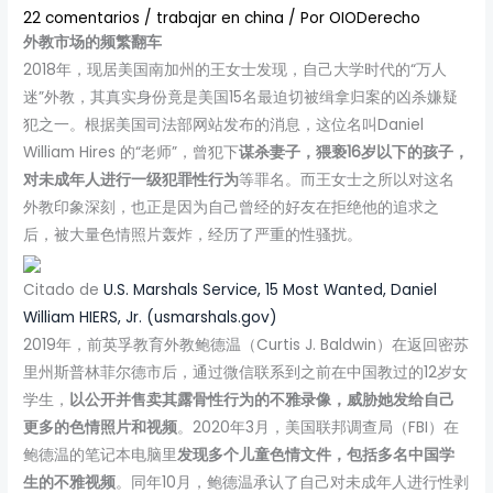
22 comentarios
/
trabajar en china
/ Por
OIODerecho
外教市场的频繁翻车
2018年，现居美国南加州的王女士发现，自己大学时代的“万人
迷”外教，其真实身份竟是美国15名最迫切被缉拿归案的凶杀嫌疑
犯之一。根据美国司法部网站发布的消息，这位名叫Daniel
William Hires 的“老师”，曾犯下
谋杀妻子，猥亵16岁以下的孩子，
对未成年人进行一级犯罪性行为
等罪名。而王女士之所以对这名
外教印象深刻，也正是因为自己曾经的好友在拒绝他的追求之
后，被大量色情照片轰炸，经历了严重的性骚扰。
Citado de
U.S. Marshals Service, 15 Most Wanted, Daniel
William HIERS, Jr. (usmarshals.gov)
2019年，前英孚教育外教鲍德温（Curtis J. Baldwin）在返回密苏
里州斯普林菲尔德市后，通过微信联系到之前在中国教过的12岁女
学生，
以公开并售卖其露骨性行为的不雅录像，威胁她发给自己
更多的色情照片和视频
。2020年3月，美国联邦调查局（FBI）在
鲍德温的笔记本电脑里
发现多个儿童色情文件，包括多名中国学
生的不雅视频
。同年10月，鲍德温承认了自己对未成年人进行性剥