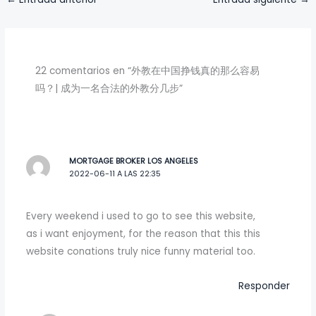
22 comentarios en “外教在中国挣钱真的那么容易
吗？| 成为一名合法的外教分几步”
MORTGAGE BROKER LOS ANGELES
2022-06-11 A LAS 22:35
Every weekend i used to go to see this website,
as i want enjoyment, for the reason that this this
website conations truly nice funny material too.
Responder