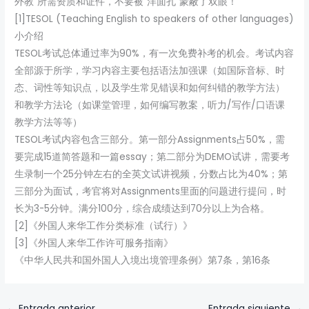
外教”所需资质和证件，不要被“洋面孔”蒙蔽了双眼！
[1]TESOL (Teaching English to speakers of other languages)
小介绍
TESOL考试总体通过率为90%，有一次免费补考的机会。考试内容
全部源于所学，学习内容主要包括语法加强课（如国际音标、时
态、词性等知识点，以及学生常见错误和如何纠错的教学方法）
和教学方法论（如课堂管理，如何编写教案，听力/写作/口语课
教学方法等等）
TESOL考试内容包含三部分。第一部分Assignments占50%，需
要完成15道简答题和一篇essay；第二部分为DEMO试讲，需要考
生录制一个25分钟左右的全英文试讲视频，分数占比为40%；第
三部分为面试，考官将对Assignments里面的问题进行提问，时
长为3-5分钟。满分100分，综合成绩达到70分以上为合格。
[2]《外国人来华工作分类标准（试行）》
[3]《外国人来华工作许可服务指南》
《中华人民共和国外国人入境出境管理条例》第7条，第16条
←
Entrada anterior
Entrada siguiente
→