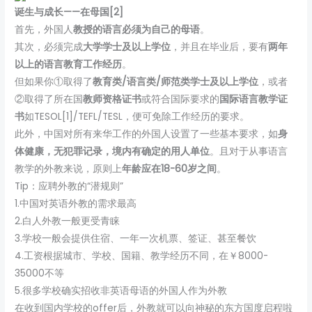
诞生与成长——在母国[2]
首先，外国人
教授的语言必须为自己的母语
。
其次，必须完成
大学学士及以上学位
，并且在毕业后，要有
两年
以上的语言教育工作经历
。
但如果你①取得了
教育类/语言类/师范类学士及以上学位
，或者
②取得了所在国
教师资格证书
或符合国际要求的
国际语言教学证
书
如TESOL[1]/TEFL/TESL，便可免除工作经历的要求。
此外，中国对所有来华工作的外国人设置了一些基本要求，如
身
体健康，无犯罪记录，境内有确定的用人单位
。且对于从事语言
教学的外教来说，原则上
年龄应在18-60岁之间
。
Tip：应聘外教的“潜规则”
1.中国对英语外教的需求最高
2.白人外教一般更受青睐
3.学校一般会提供住宿、一年一次机票、签证、甚至餐饮
4.工资根据城市、学校、国籍、教学经历不同，在￥8000-
35000不等
5.很多学校确实招收非英语母语的外国人作为外教
在收到国内学校的offer后，外教就可以向神秘的东方国度启程啦