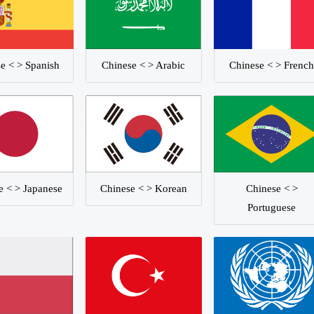
Chinese < > Arabic
e < > Spanish
Chinese < > Frenc
Chinese < > Korean
Chinese < >
e < > Japanese
Portuguese