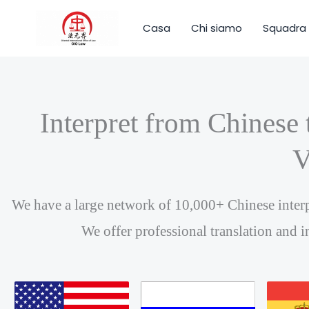
Vai
al
Casa
Chi siamo
Squadra
contenuto
Interpret from Chinese
V
We have a large network of 10,000+ Chinese interp
We offer professional translation and i