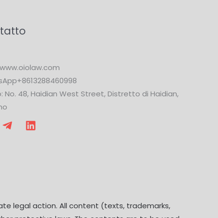
tatto
www.oiolaw.com
sApp+8613288460998
o: No. 48, Haidian West Street, Distretto di Haidian,
no
ate legal action. All content (texts, trademarks,