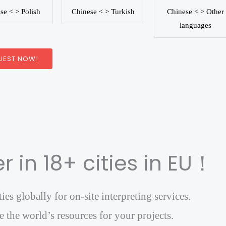
se < > Polish
Chinese < > Turkish
Chinese < > Other
languages
UEST NOW!
r in 18+ cities in EU！
es globally for on-site interpreting services.
 the world’s resources for your projects.