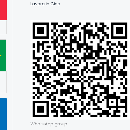
Lavora in Cina
h
WhatsApp group