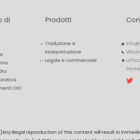
o di
Prodotti
Con
Traduzione e
info@
interpretazione
What
a
Legale e commerciale
Uffici
iamo
Pechi
dra
pratica
menti OIO
Any illegal reproduction of this content will result in immedi