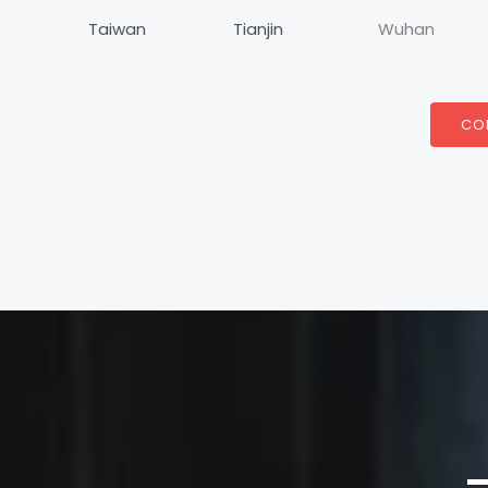
Taiwan
Tianjin
Wuhan
CO