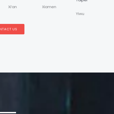
Xi’an
Xiamen
Yiwu
NTACT US