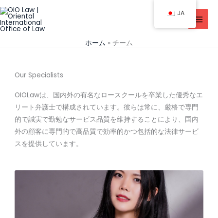
コ
JA
ン
テ
ン
ホーム
チーム
ツ
に
Our Specialists
ス
キ
OIOLawは、国内外の有名なロースクールを卒業した優秀なエ
ッ
リート弁護士で構成されています。彼らは常に、厳格で専門
プ
的で誠実で勤勉なサービス品質を維持することにより、国内
外の顧客に専門的で高品質で効率的かつ包括的な法律サービ
スを提供しています。