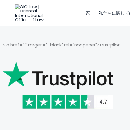
コ
ン
家
私たちに関して
テ
ン
ツ
に
< a href=" " target="_blank" rel="noopener">Trustpilot
ス
キ
ッ
プ