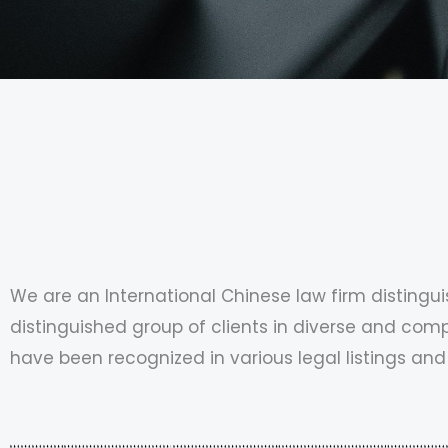
We are an International Chinese law firm distingui
distinguished group of clients in diverse and comp
have been recognized in various legal listings and d