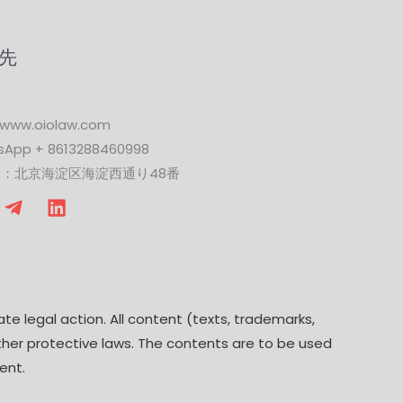
先
www.oiolaw.com
App + 8613288460998
：北京海淀区海淀西通り48番
ate legal action. All content (texts, trademarks,
other protective laws. The contents are to be used
ent.