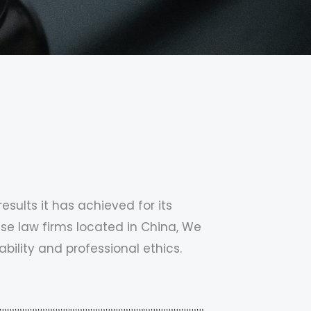
sults it has achieved for its
ese law firms located in China, We
ability and professional ethics.