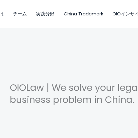
は
チーム
実践分野
China Trademark
OIOインサ
OIOLaw | We solve your lega
business problem in China.