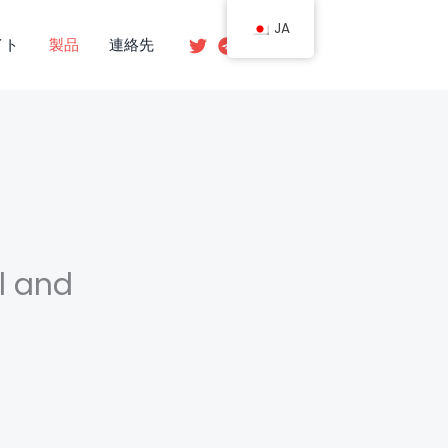
JA
イト
製品
連絡先
l and