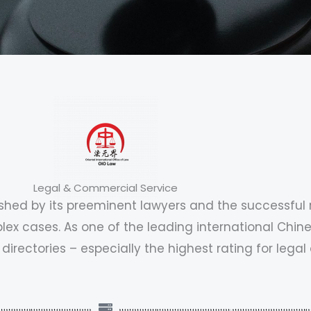
Legal & Commercial Service
shed by its preeminent lawyers and the successful re
lex cases. As one of the leading international Chin
irectories – especially the highest rating for legal 