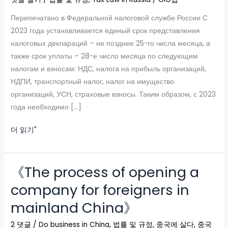
payment
Перепечатано в Федеральной налоговой службе России С
period
2023 года устанавливается единый срок представления
for
налоговых деклараций – не позднее 25-го числа месяца, а
various
также срок уплаты – 28-е число месяца по следующим
taxes
налогам и взносам: НДС, налога на прибыль организаций,
since
НДПИ, транспортный налог, налог на имущество
2023
организаций, УСН, страховые взносы. Таким образом, с 2023
года необходимо […]
더 읽기"
《The process of opening a
《The
process
company for foreigners in
of
mainland China》
opening
a
2 댓글
/
Do business in China
,
법률 및 규정
,
중국에 살다
,
중국