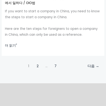
company
에서 일하다
/
OIO법
for
If you want to start a company in China, you need to know
foreigners
the steps to start a company in China.
in
mainland
Here are the ten steps for foreigners to open a company
China》
in China, which can only be used as a reference.
더 읽기"
1
2
…
7
다음
→