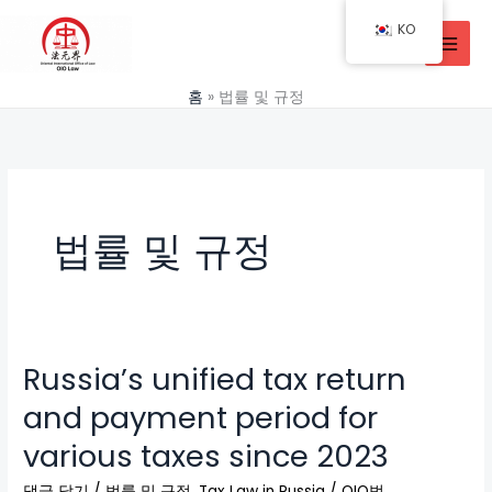
콘
KO
텐
츠
로
홈
법률 및 규정
건
너
뛰
기
법률 및 규정
Russia’s unified tax return
Russia’s
unified
and payment period for
tax
various taxes since 2023
return
and
댓글 달기
/
법률 및 규정
,
Tax Law in Russia
/
OIO법