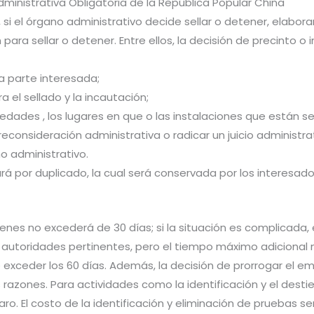
Administrativa Obligatoria de la República Popular China
 si el órgano administrativo decide sellar o detener, elabor
n para sellar o detener. Entre ellos, la decisión de precinto 
la parte interesada;
a el sellado y la incautación;
iedades , los lugares en que o las instalaciones que están s
 reconsideración administrativa o radicar un juicio administra
no administrativo.
rá por duplicado, la cual será conservada por los interesado
 bienes no excederá de 30 días; si la situación es complicada
 autoridades pertinentes, pero el tiempo máximo adicional n
exceder los 60 días. Además, la decisión de prorrogar el emb
 razones. Para actividades como la identificación y el destie
aro. El costo de la identificación y eliminación de pruebas s