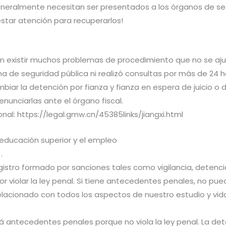
eneralmente necesitan ser presentados a los órganos de seg
star atención para recuperarlos!
n existir muchos problemas de procedimiento que no se ajus
ina de seguridad pública ni realizó consultas por más de 24 
ambiar la detención por fianza y fianza en espera de juicio o
unciarlas ante el órgano fiscal.
ional: https://legal.gmw.cn/45385links/jiangxi.html
educación superior y el empleo
.
gistro formado por sanciones tales como vigilancia, detención 
r violar la ley penal. Si tiene antecedentes penales, no pued
cionado con todos los aspectos de nuestro estudio y vida, c
á antecedentes penales porque no viola la ley penal. La de