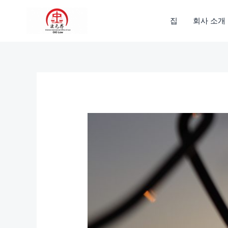
콘
텐
집
회사 소개
츠
로
건
너
뛰
기