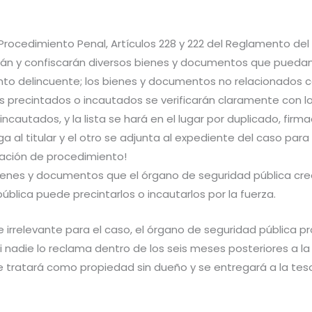
e Procedimiento Penal, Artículos 228 y 222 del Reglamento del
arán y confiscarán diversos bienes y documentos que puedan 
nto delincuente; los bienes y documentos no relacionados co
 precintados o incautados se verificarán claramente con lo
autados, y la lista se hará en el lugar por duplicado, firma
 al titular y el otro se adjunta al expediente del caso para r
olación de procedimiento!
bienes y documentos que el órgano de seguridad pública cre
ública puede precintarlos o incautarlos por la fuerza.
re irrelevante para el caso, el órgano de seguridad pública 
i nadie lo reclama dentro de los seis meses posteriores a la n
se tratará como propiedad sin dueño y se entregará a la tes