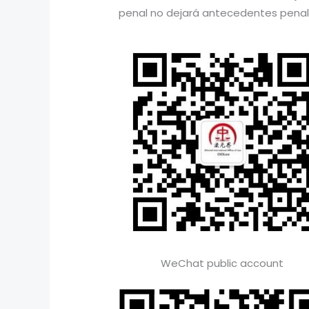
penal no dejará antecedentes penale
WeChat public account