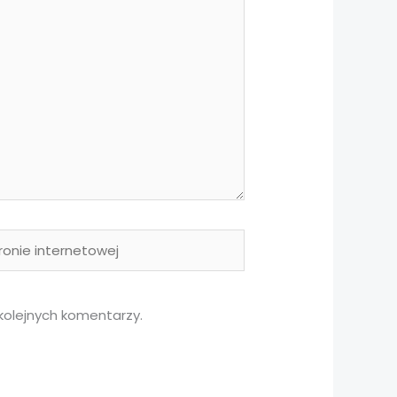
nie
rnetowej
kolejnych komentarzy.