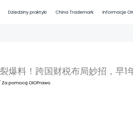
Dziedziny praktyki
China Trademark
Informacje O
炸裂爆料！跨国财税布局妙招，早1
/ Za pomocą
OIOPrawo