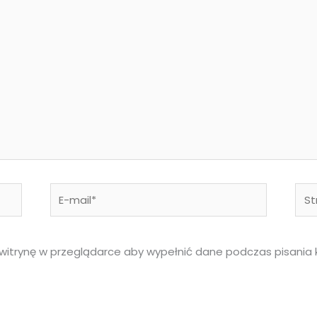
E-
Stro
mail*
inte
 witrynę w przeglądarce aby wypełnić dane podczas pisania 