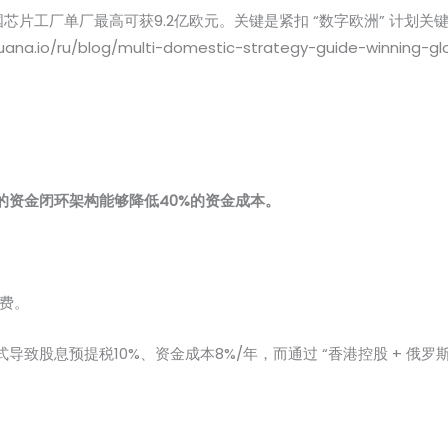
，德国芯片工厂单厂最高可获9.2亿欧元。关键是紧扣 “数字欧洲” 计划
io/ru/blog/multi-domestic-strategy-guide-winning-gl
的资金闭环架构能够降低40%的资金成本。
用费。
致股息预提税10%、资金成本8%/年，而通过 “香港控股 + 俄