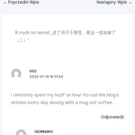
←
Poprzedni Wpis
Następny Wpis
→
8 myśli na temat „进了局子不要慌，看这一篇就够了
（二）”
002
2023-01-10 W 01:34
I cinstantly spent my hazlf an hour tto rad this blog’s
articles every day aloong wiith a mug oof coffee.
Odpowiedź
OIOPRAWO