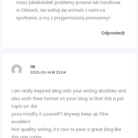
masz jakiekolwiek problemy prawne lub handlowe
w Chinach, nie wahaj się umówić z nami na
spotkanie, a my z przyjemnością pomożemy!
Odpowiedź
116
2023-02-14 W 22:04
I am really inspired aling with your writing abvilities and
also wuth thee format on yourr blog. Is tbat this a pai
topic orr did
yoou modify it yourself? Anyway keep up tthe
excellent
hivh quallity writing, it’s rare to peer a great blog like
this one today..