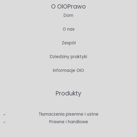
O OIOPrawo
Dom
O nas
Zespół
Dziedziny praktyki
Informacje OIO
Produkty
Tłumaczenia pisemne i ustne
Prawne i handlowe