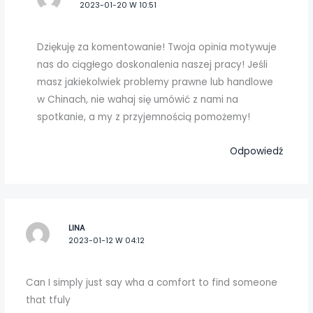
2023-01-20 W 10:51
Dziękuję za komentowanie! Twoja opinia motywuje
nas do ciągłego doskonalenia naszej pracy! Jeśli
masz jakiekolwiek problemy prawne lub handlowe
w Chinach, nie wahaj się umówić z nami na
spotkanie, a my z przyjemnością pomożemy!
Odpowiedź
LINA
2023-01-12 W 04:12
Can I simply just say wha a comfort to find someone
that tfuly