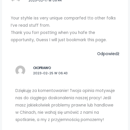
2023-02-17 W 09:44
Your styhle iss very unique comparfed tto other folks
I’ve read stuff from.
Thank you forr postting when you hafe the
opportunity, Guess I will just bookmark this page.
Odpowiedź
OIOPRAWO
2023-02-25 W 06:43
Dziękuję za komentowanie! Twoja opinia motywuje
nas do ciągłego doskonalenia naszej pracy! Jeśli
masz jakiekolwiek problemy prawne lub handlowe
w Chinach, nie wahaj się umówić z nami na
spotkanie, a my z przyjemnością pomożemy!