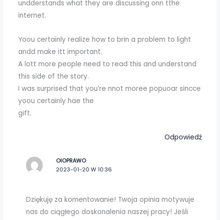
undderstands what they are discussing onn tthe
internet.
Yoou certainly realize how to brin a problem to light
andd make itt important.
A lott more people need to read this and understand
this side of the story.
I was surprised that you’re nnot moree popuoar sincce
yoou certainly hae the
gift.
Odpowiedź
OIOPRAWO
2023-01-20 W 10:36
Dziękuję za komentowanie! Twoja opinia motywuje
nas do ciągłego doskonalenia naszej pracy! Jeśli