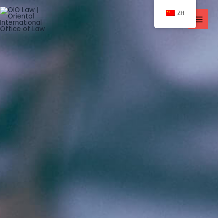
跳
ZH
至
内
容