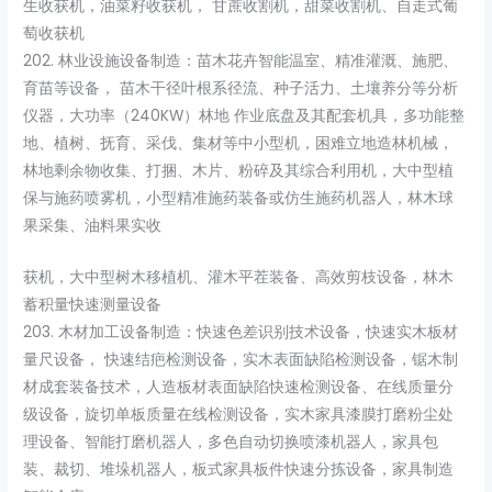
生收获机，油菜籽收获机， 甘蔗收割机，甜菜收割机、自走式葡
萄收获机
202. 林业设施设备制造：苗木花卉智能温室、精准灌溉、施肥、
育苗等设备， 苗木干径叶根系径流、种子活力、土壤养分等分析
仪器，大功率（240KW）林地 作业底盘及其配套机具，多功能整
地、植树、抚育、采伐、集材等中小型机，困难立地造林机械，
林地剩余物收集、打捆、木片、粉碎及其综合利用机，大中型植
保与施药喷雾机，小型精准施药装备或仿生施药机器人，林木球
果采集、油料果实收
获机，大中型树木移植机、灌木平茬装备、高效剪枝设备，林木
蓄积量快速测量设备
203. 木材加工设备制造：快速色差识别技术设备，快速实木板材
量尺设备， 快速结疤检测设备，实木表面缺陷检测设备，锯木制
材成套装备技术，人造板材表面缺陷快速检测设备、在线质量分
级设备，旋切单板质量在线检测设备，实木家具漆膜打磨粉尘处
理设备、智能打磨机器人，多色自动切换喷漆机器人，家具包
装、裁切、堆垛机器人，板式家具板件快速分拣设备，家具制造