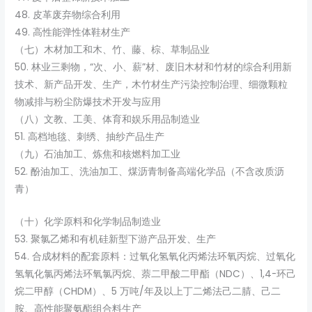
48. 皮革废弃物综合利用
49. 高性能弹性体鞋材生产
（七）木材加工和木、竹、藤、棕、草制品业
50. 林业三剩物，“次、小、薪”材、废旧木材和竹材的综合利用新
技术、新产品开发、生产，木竹材生产污染控制治理、细微颗粒
物减排与粉尘防爆技术开发与应用
（八）文教、工美、体育和娱乐用品制造业
51. 高档地毯、刺绣、抽纱产品生产
（九）石油加工、炼焦和核燃料加工业
52. 酚油加工、洗油加工、煤沥青制备高端化学品（不含改质沥
青）
（十）化学原料和化学制品制造业
53. 聚氯乙烯和有机硅新型下游产品开发、生产
54. 合成材料的配套原料：过氧化氢氧化丙烯法环氧丙烷、过氧化
氢氧化氯丙烯法环氧氯丙烷、萘二甲酸二甲酯（NDC）、1,4-环己
烷二甲醇（CHDM）、5 万吨/年及以上丁二烯法己二腈、己二
胺、高性能聚氨酯组合料生产