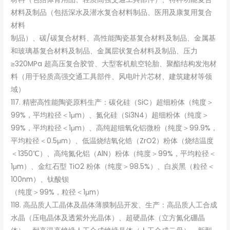
材料及制品（包括深水及潜水复合材料制品、医用及康复用复合
材料
制品）、碳/碳复合材料、高性能陶瓷基复合材料及制品、金属基
和玻璃基复合材料及制品、金属层状复合材料及制品、压力
≥320MPa 超高压复合胶管、大型客机航空轮胎、聚酯结构发泡材
料（用于轻质高强交通工具部件、风电叶片芯材、建筑建材等领
域）
117. 精密高性能陶瓷原料生产：碳化硅（SiC）超细粉体（纯度＞
99%，平均粒径＜1μm）、氮化硅（Si3N4）超细粉体（纯度＞
99%，平均粒径＜1μm）、高纯超细氧化铝微粉（纯度＞99.9%，
平均粒径＜0.5μm）、低温烧结氧化锆（ZrO2）粉体（烧结温度
＜1350℃）、高纯氮化铝（AlN）粉体（纯度＞99%，平均粒径＜
1μm）、金红石型 TiO2 粉体（纯度＞98.5%）、白炭黑（粒径＜
100nm）、钛酸钡
（纯度＞99%，粒径＜1μm）
118. 高品质人工晶体及晶体薄膜制品开发、生产：高品质人工合成
水晶（压电晶体及透紫外光晶体）、超硬晶体（立方氮化硼晶