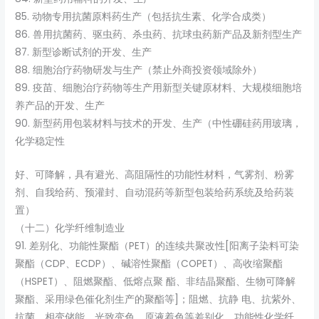
85. 动物专用抗菌原料药生产（包括抗生素、化学合成类）
86. 兽用抗菌药、驱虫药、杀虫药、抗球虫药新产品及新剂型生产
87. 新型诊断试剂的开发、生产
88. 细胞治疗药物研发与生产（禁止外商投资领域除外）
89. 疫苗、细胞治疗药物等生产用新型关键原材料、大规模细胞培
养产品的开发、生产
90. 新型药用包装材料与技术的开发、生产（中性硼硅药用玻璃，
化学稳定性
好、可降解，具有避光、高阻隔性的功能性材料，气雾剂、粉雾
剂、自我给药、预灌封、自动混药等新型包装给药系统及给药装
置）
（十二）化学纤维制造业
91. 差别化、功能性聚酯（PET）的连续共聚改性[阳离子染料可染
聚酯（CDP、ECDP）、碱溶性聚酯（COPET）、高收缩聚酯
（HSPET）、阻燃聚酯、低熔点聚 酯、非结晶聚酯、生物可降解
聚酯、采用绿色催化剂生产的聚酯等]；阻燃、抗静 电、抗紫外、
抗菌、相变储能、光致变色、原液着色等差别化、功能性化学纤