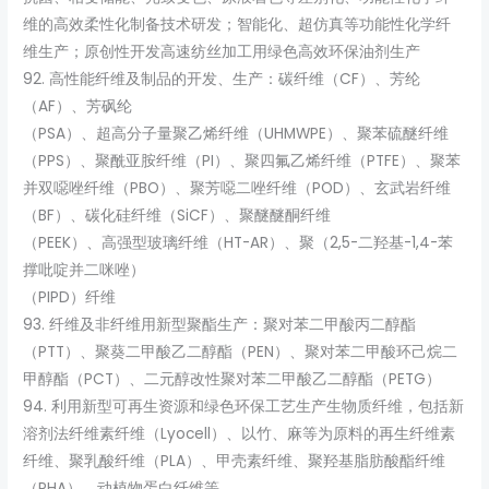
维的高效柔性化制备技术研发；智能化、超仿真等功能性化学纤
维生产；原创性开发高速纺丝加工用绿色高效环保油剂生产
92. 高性能纤维及制品的开发、生产：碳纤维（CF）、芳纶
（AF）、芳砜纶
（PSA）、超高分子量聚乙烯纤维（UHMWPE）、聚苯硫醚纤维
（PPS）、聚酰亚胺纤维（PI）、聚四氟乙烯纤维（PTFE）、聚苯
并双噁唑纤维（PBO）、聚芳噁二唑纤维（POD）、玄武岩纤维
（BF）、碳化硅纤维（SiCF）、聚醚醚酮纤维
（PEEK）、高强型玻璃纤维（HT-AR）、聚（2,5-二羟基-1,4-苯
撑吡啶并二咪唑）
（PIPD）纤维
93. 纤维及非纤维用新型聚酯生产：聚对苯二甲酸丙二醇酯
（PTT）、聚葵二甲酸乙二醇酯（PEN）、聚对苯二甲酸环己烷二
甲醇酯（PCT）、二元醇改性聚对苯二甲酸乙二醇酯（PETG）
94. 利用新型可再生资源和绿色环保工艺生产生物质纤维，包括新
溶剂法纤维素纤维（Lyocell）、以竹、麻等为原料的再生纤维素
纤维、聚乳酸纤维（PLA）、甲壳素纤维、聚羟基脂肪酸酯纤维
（PHA）、动植物蛋白纤维等