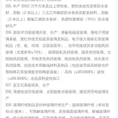
105. 年产 1000 万平方米及以上弹性体、塑性体改性沥青防水卷
材，宽幅（2 米以上）三元乙丙橡胶防水卷材及配套材料，宽幅
（2 米以上）聚氯乙烯防水卷材， 热塑性聚烯烃（TPO）防水卷
材生产
106. 新技术功能玻璃开发、生产：屏蔽电磁波玻璃、微电子用玻
璃基板、透红外线无铅硫系玻璃及制品、电子级大规格石英玻璃
制品（管、板、坩埚、仪器器皿等）、光学性能优异多功能风挡
玻璃（光透射率≥70%）、镀膜隐私风挡玻璃、隔音风挡玻璃、太
阳能风挡玻璃、导电变色风挡玻璃、电加热风挡玻璃、抬头显示
风挡玻璃、信息技术用极端材料及制品（包括波导级高精密光纤
预制棒石英玻璃套管和陶瓷基板）、高纯（≥99.998%）超纯
（≥99.999%）水晶原料提纯加工
107. 蓝宝石基板研发、生产
108. 薄膜电池导电玻璃、太阳能集光镜玻璃、建筑用导电玻璃生
产
109. 玻璃纤维制品及特种玻璃纤维生产：超细玻璃纤维（单丝直
径≤5 微米）、可降解玻璃纤维、异形截面玻璃纤维、耐碱玻璃纤