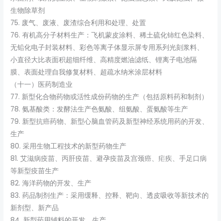
生物除草剂
75. 废气、废液、废渣综合利用和处理、处置
76. 有机高分子材料生产：飞机蒙皮涂料、稀土硫化铈红色染料、
无铅化电子封装材料、彩色等离子体显示屏专用系列光刻浆料、
小直径大比表面积超细纤维、高精度燃油滤纸、锂离子电池隔
膜、表面处理自我修复材料、超疏水纳米涂层材料
（十一）医药制造业
77. 新型化合物药物或活性成份药物的生产（包括原料药和制剂）
78. 氨基酸类：发酵法生产色氨酸、组氨酸、蛋氨酸等生产
79. 新型抗癌药物、新型心脑血管药及新型神经系统用药的开发、
生产
80. 采用生物工程技术的新型药物生产
81. 艾滋病疫苗、丙肝疫苗、避孕疫苗及宫颈癌、疟疾、手足口病
等新型疫苗生产
82. 海洋药物的开发、生产
83. 药品制剂生产：采用缓释、控释、靶向、透皮吸收等新技术的
新剂型、新产品
84. 新型药用辅料的开发、生产