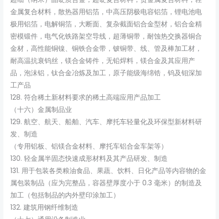
金属复合材料，散热器用铝箔，中高压阴极电容铝箔，锂电池电
极用铝箔，电解铜箔，大断面、复杂截面铝合金型材，铝合金精
密模锻件，电气化铁路架空导线，超薄铜带，耐蚀热交换器铜合
金材，高性能铜镍、铜铁合金带，铍铜带、线、管及棒加工材，
耐高温抗衰钨丝，镁合金铸件，无铅焊料，镁合金及其应用产
品，泡沫铝，钛合金冶炼及加工，原子能级海绵锆，钨及钼深加
工产品
128. 符合稀土新材料要求的稀土高端应用产品加工
（十六）金属制品业
129. 航空、航天、船舶、汽车、摩托车轻量化及环保型新材料研
发、制造
（专用铝板、铝镁合金材料、摩托车铝合金车架等）
130. 轻金属半固态快速成形材料及其产品研发、制造
131. 用于包装各类粮油食品、果蔬、饮料、日化产品等内容物的金
属包装制品（应为完整品，容器壁厚度小于 0.3 毫米）的制造及
加工（包括制品的内外壁印涂加工）
132. 建筑用钢纤维制造