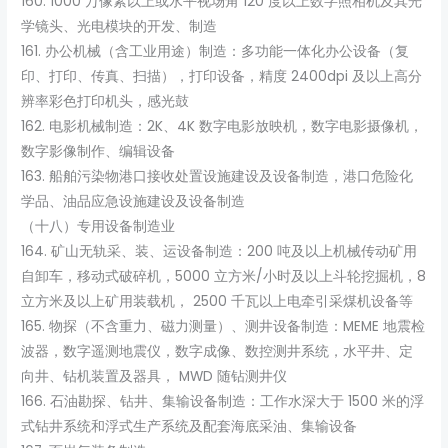
160. 1000 万像素以上或水平视场角 120 度以上数字照相机及其光
学镜头、光电模块的开发、制造
161. 办公机械（含工业用途）制造：多功能一体化办公设备（复
印、打印、传真、扫描），打印设备，精度 2400dpi 及以上高分
辨率彩色打印机头，感光鼓
162. 电影机械制造：2K、4K 数字电影放映机，数字电影摄像机，
数字影像制作、编辑设备
163. 船舶污染物港口接收处置设施建设及设备制造，港口危险化
学品、油品应急设施建设及设备制造
（十八）专用设备制造业
164. 矿山无轨采、装、运设备制造：200 吨及以上机械传动矿用
自卸车，移动式破碎机，5000 立方米/小时及以上斗轮挖掘机，8
立方米及以上矿用装载机， 2500 千瓦以上电牵引采煤机设备等
165. 物探（不含重力、磁力测量）、测井设备制造：MEME 地震检
波器，数字遥测地震仪，数字成像、数控测井系统，水平井、定
向井、钻机装置及器具， MWD 随钻测井仪
166. 石油勘探、钻井、集输设备制造：工作水深大于 1500 米的浮
式钻井系统和浮式生产系统及配套海底采油、集输设备