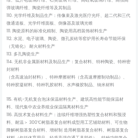
维、低介电玻璃纤维、石英玻璃 纤维、高硅氧玻璃纤维、高强高
弹玻璃纤维、陶瓷纤维等及其制品
110. 光学纤维及制品生产：传像束及激光医疗光纤、超二代和三代
微通道板、光学纤维面板、倒像器及玻璃光锥
111. 陶瓷原料的标准化精制、陶瓷用高档装饰材料生产
112. 水泥、电子玻璃、陶瓷、微孔炭砖等窑炉用长寿命节能环保
（无铬化） 耐火材料生产
113. 多孔陶瓷生产
114. 无机非金属新材料及制品生产：复合材料、特种陶瓷、特种密
封材料
（含高速油封材料）、特种摩擦材料（含高速摩擦制动制品）、
特种胶凝材料、特种乳胶材料、水声橡胶制品、纳米材料
115. 有机-无机复合泡沫保温材料生产、建筑高性能节能保温材
料、现代集中农业养殖业保温隔离材料生产
116. 高技术复合材料生产：连续纤维增强热塑性复合材料和预浸
料、耐温＞ 300℃树脂基复合材料成型用工艺辅助材料、可生物
降解树脂基复合材料、增材制 造用树脂基复合材料、树脂基复合
材料（包括体育用品、轻质高强交通工具部件）、特种功能复合