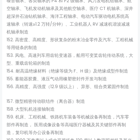
噪音轴承、各类轴承的 P4 和 P2 级轴承、风力发电机组轴承、航
空轴承、飞机发动机轴承及其他航空轴承、医疗 CT 机轴承、深井
超深井石油钻机轴承、海洋工程轴承、电动汽车驱动电机系统高
速轴承（转速≥1.2 万转/分钟）、工业机器人 RV 减速机谐波减速
机轴承制造
152. 高密度、高精度、形状复杂的粉末冶金零件及汽车、工程机械
等用链条的制造
153. 风电、高速列车用齿轮变速器，船用可变桨齿轮传动系统，大
型、重载齿轮箱的制造
154. 耐高温绝缘材料（绝缘等级为 F、H 级）及绝缘成型件制造
155. 蓄能器胶囊、液压气动用橡塑密封件开发与制造
156. 高精度、高强度（12.9 级以上）、异形、组合类紧固件制造
157. 微型精密传动联结件（离合器）制造
158. 大型轧机连接轴制造
159. 机床、工程机械、铁路机车装备等机械设备再制造，汽车零
部件再制造， 医用成像设备等高端医疗器械及其关键部件再制
造，复印机等办公设备再制造