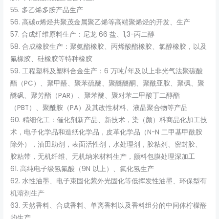
55. 多乙烯多胺产品生产
56. 高碳α烯烃共聚茂金属聚乙烯等高端聚烯烃的开发、生产
57. 合成纤维原料生产：尼龙 66 盐、1,3-丙二醇
58. 合成橡胶生产：聚氨酯橡胶、丙烯酸酯橡胶、氯醇橡胶，以及
氟橡胶、硅橡胶等特种橡胶
59. 工程塑料及塑料合金生产：6 万吨/年及以上非光气法聚碳酸
酯（PC）、聚甲醛、聚苯硫醚、聚醚醚酮、聚酰亚胺、聚砜、聚
醚砜、聚芳酯（PAR）、聚苯醚、聚对苯二甲酸丁二醇酯
（PBT）、聚酰胺（PA）及其改性材料、液晶聚合物等产品
60. 精细化工：催化剂新产品、新技术，染（颜）料商品化加工技
术，电子化学品和造纸化学品，皮革化学品（N-N 二甲基甲酰胺
除外），油田助剂，表面活性剂，水处理剂，胶粘剂、密封胶、
胶粘带，无机纤维、无机纳米材料生产，颜料包膜处理深加工
61. 高纯电子级氢氟酸（9N 以上）、氟化氢生产
62. 水性油墨、电子束固化紫外光固化等低挥发性油墨、环保型有
机溶剂生产
63. 天然香料、合成香料、单离香料以及香料组分的中间体柠檬醛
的生产