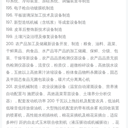
印系统、冷却装置、加硅系统、调偏装置等制造
195. 电子枪自动镀膜机制造
196. 平板玻璃深加工技术及设备制造
197. 新型造纸机械（含纸浆）等成套设备制造
198. 皮革后整饰新技术设备制造
199. 土壤污染治理及修复设备制造
200. 农产品加工及储藏新设备开发、制造：粮食、油料、蔬菜、
干鲜果品、肉食品、水产品等产品的加工储藏、保鲜、分级、包
装、干燥等新设备，农产品品质检测仪器设备，农产品品质无损
伤检测仪器设备，流变仪，粉质仪，超微粉碎设备，高效脱水设
备，五效以上高效果汁浓缩设备，粉体食品物料杀菌设备，固态
及半固态食品无菌包装设备，碟片式分离离心机
201. 农业机械制造：农业设施设备（温室自动灌溉设备、营养液
自动配置与 施肥设备、高效蔬菜育苗设备、土壤养分分析仪
器），配套发动机功率 200 千瓦以上拖拉机及配套农具，低油耗
低噪音低排放柴油机，大型拖拉机配套的带有残余雾 粒回收装置
的喷雾机，高性能水稻插秧机，棉花采摘机及棉花采摘台，适应
多种行 距的自走式玉米联合收割机（液压驱动或机械驱动），花