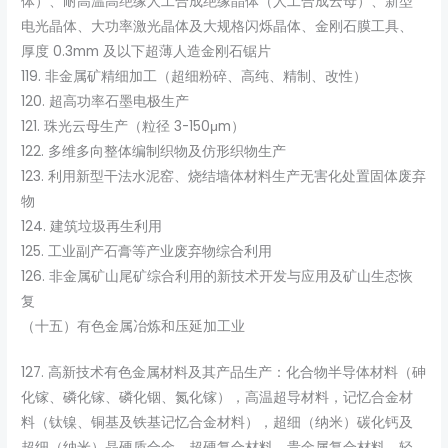
体）、耐高温高绝缘人工合成绝缘晶体（人工合成云母）、新型
电光晶体、大功率激光晶体及大规格闪烁晶体、金刚石膜工具、
厚度 0.3mm 及以下超薄人造金刚石锯片
119. 非金属矿精细加工（超细粉碎、高纯、精制、改性）
120. 超高功率石墨电极生产
121. 珠光云母生产（粒径 3-150μm）
122. 多维多向整体编制织物及仿形织物生产
123. 利用新型干法水泥窑、烧结墙体材料生产无害化处置固体废弃
物
124. 建筑垃圾再生利用
125. 工业副产石膏等产业废弃物综合利用
126. 非金属矿山尾矿综合利用的新技术开发与应用及矿山生态恢
复
（十五）有色金属冶炼和压延加工业
127. 高新技术有色金属材料及其产品生产：化合物半导体材料（砷
化镓、磷化镓、磷化铟、氮化镓），高温超导材料，记忆合金材
料（钛镍、铜基及铁基记忆合金材料），超细（纳米）碳化钙及
超细（纳米）晶硬质合金，超硬复合材料，贵金属复合材料，轻