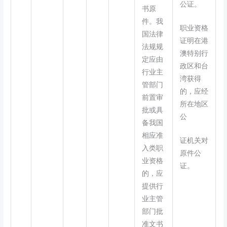
公证。
书原
件。我
职业资格
国法律
证明在港
法规规
澳特别行
定应由
政区和台
行业主
湾获得
管部门
的，应经
前置审
所在地区
批或具
公
备我国
相应准
证机关对
入类职
原件公
业资格
证。
的，应
提供行
业主管
部门批
准文书