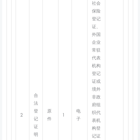
社会
保险
登记
证、
外国
企业
常驻
代表
机构
登记
证或
境外
合
非政
法
府组
登
原
电
织代
2
1
记
件
子
表机
证
构登
明
记证