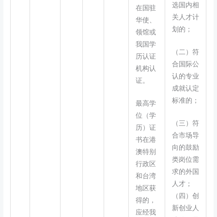
选国内相
在国驻
关人才计
华使、
划的；
领馆或
我国学
（二）符
历认证
合国际公
机构认
认的专业
证。
成就认定
标准的；
最高学
位（学
（三）符
历）证
合市场导
书在港
向的鼓励
澳特别
类岗位需
行政区
求的外国
和台湾
人才；
地区获
（四）创
得的，
新创业人
应经我