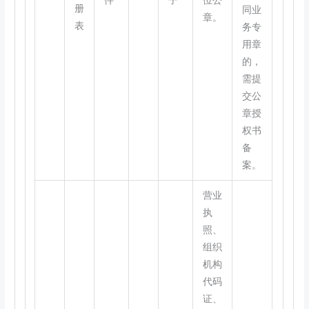
件
子
位公
册
同业
章。
表
务专
用章
的，
需提
交公
章授
权书
备
案。
营业
执
照、
组织
机构
代码
证、