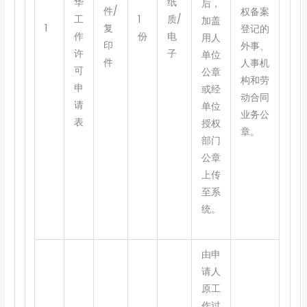
华
纸
后，
件/
权备案
工
1
质/
加盖
1
复
登记的
作
份
电
用人
印
外事、
许
子
单位
件
人事机
可
公章
构和劳
申
或经
动合同
请
单位
业务公
表
授权
章。
部门
公章
上传
至系
统。
由申
请人
原工
作过