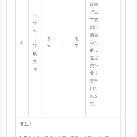
应由
行业
行
主管
业
部门
许
前置
可
原
电
4
1
审批
证
件
子
的，
明
需提
文
交行
件
业主
管部
门批
准文
书。
备注：