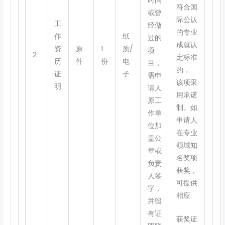
时间
符合国
或曾
际公认
工
经做
的专业
作
纸
过的
成就认
资
原
1
质/
项
2
定标准
历
件
份
电
目，
的，
证
子
需申
该项采
明
请人
用承诺
原工
制。如
作单
申请人
位加
在专业
盖公
领域知
章或
名奖项
负责
获奖，
人签
可提供
字，
相应
并留
有证
获奖证