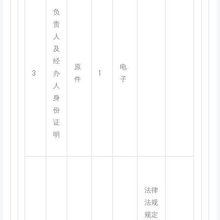
负
责
人
及
经
原
电
3
办
1
件
子
人
身
份
证
明
法律
法规
规定