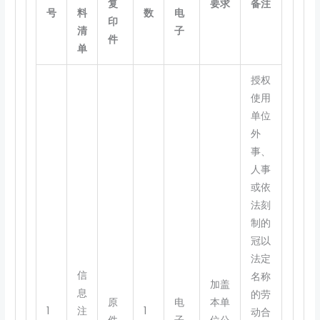
复
要求
备注
号
料
数
电
印
清
子
件
单
授权
使用
单位
外
事、
人事
或依
法刻
制的
冠以
法定
信
名称
加盖
息
的劳
原
电
本单
1
注
1
动合