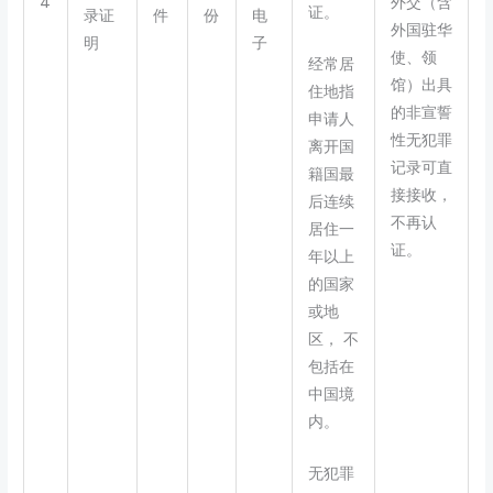
4
外交（含
证。
录证
件
份
电
外国驻华
明
子
使、领
经常居
馆）出具
住地指
的非宣誓
申请人
性无犯罪
离开国
记录可直
籍国最
接接收，
后连续
不再认
居住一
证。
年以上
的国家
或地
区， 不
包括在
中国境
内。
无犯罪