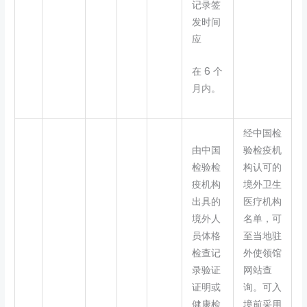
记录签
发时间
应
在 6 个
月内。
经中国检
由中国
验检疫机
检验检
构认可的
疫机构
境外卫生
出具的
医疗机构
境外人
名单，可
员体格
至当地驻
检查记
外使领馆
录验证
网站查
证明或
询。可入
健康检
境前采用