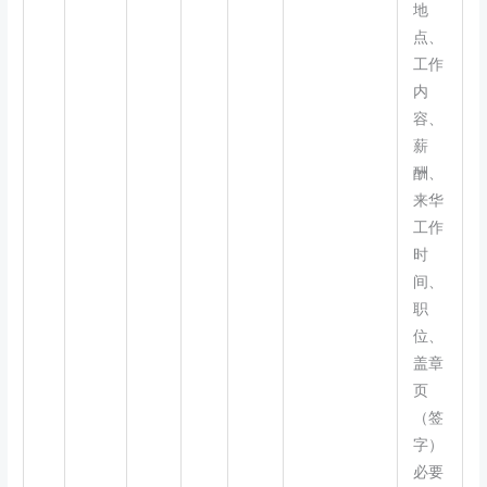
地
点、
工作
内
容、
薪
酬、
来华
工作
时
间、
职
位、
盖章
页
（签
字）
必要