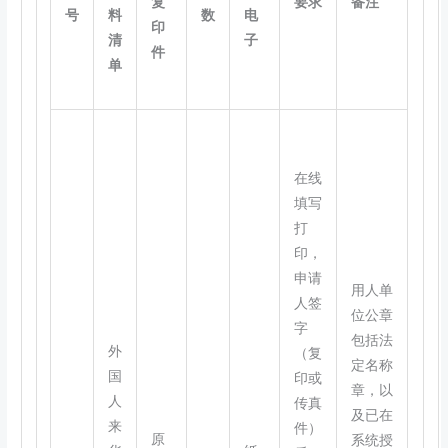
复
要求
备注
号
料
数
电
印
清
子
件
单
在线
填写
打
印，
申请
用人单
人签
位公章
字
包括法
外
（复
定名称
国
印或
章，以
人
传真
及已在
来
件）
原
系统授