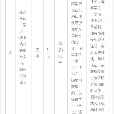
才的，最
国学历
高学位
认证机
最高
（学历）
构认证
学位
证书采用
或经所
（学
承诺制。
在地区
历）
如有国外
公证机
证书
专业资格
构公
纸
或相
证明，应
证。 最
原
1
质/
关批
经我驻外
3
高学位
件
份
电
准文
使、领馆
（学
子
书、
认证，或
历）证
职业
获得专业
书在中
资格
资格证明
国境内
证明
所在国的
获得
驻华使、
的，仅
领馆认证
提供学
或公证机
历（学
构对原件
位）证