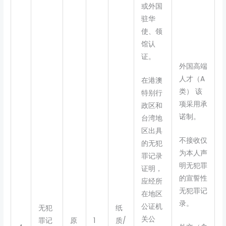
或外国
驻华
使、领
馆认
证。
外国高端
人才（A
在港澳
类） 该
特别行
项采用承
政区和
诺制。
台湾地
区出具
不接收仅
的无犯
为本人声
罪记录
明无犯罪
证明，
的宣誓性
应经所
无犯罪记
在地区
录。
公证机
无犯
纸
关公
罪记
原
1
质/