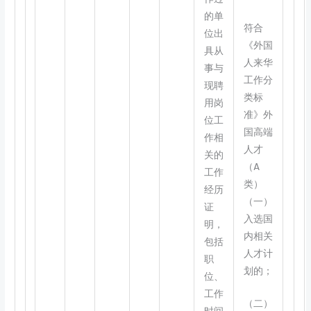
的单
符合
位出
《外国
具从
人来华
事与
工作分
现聘
类标
用岗
准》外
位工
国高端
作相
人才
关的
（A
工作
类）
经历
（一）
证
入选国
明，
内相关
包括
人才计
职
划的；
位、
工作
（二）