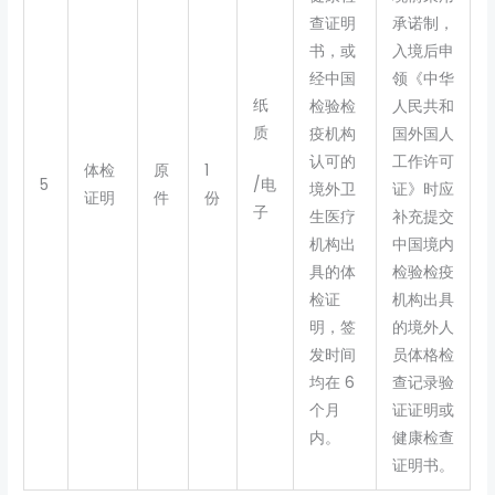
查证明
承诺制，
书，或
入境后申
经中国
领《中华
纸
检验检
人民共和
质
疫机构
国外国人
认可的
工作许可
体检
原
1
5
/电
境外卫
证》时应
证明
件
份
子
生医疗
补充提交
机构出
中国境内
具的体
检验检疫
检证
机构出具
明，签
的境外人
发时间
员体格检
均在 6
查记录验
个月
证证明或
内。
健康检查
证明书。