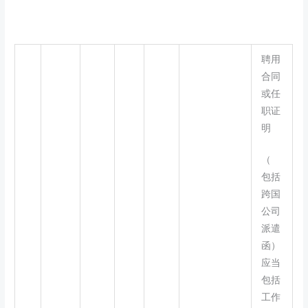
聘用
合同
或任
职证
明
（
包括
跨国
公司
派遣
函）
应当
包括
工作