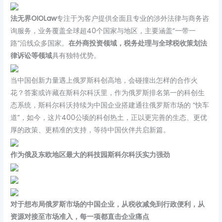
法无界OIOLaw
专注于为客户提供全面且专业的涉外法律与商务咨
询服务，业务覆盖全球超40个国家与地区，主要涵盖“一带一
路”沿线众多国家。
在外商投资领域，税务处理与全球税收策划法
律诉讼等领域
具有独特优势。
当中国创新力量遇上俄罗斯科创高地，会碰撞出怎样的合作火
花？答案或许藏在斯科尔科沃里，作为俄罗斯排名第一的科创生
态系统，斯科尔科沃持续为中国企业搭建通往俄罗斯市场的 “快车
道”，如今，这片400公顷的科创热土，正以更完善的生态、更优
厚的政策、更精准的支持，等待中国伙伴共启新篇。
作为俄及东欧地区最大的科技园
斯科尔科沃实力强劲
对于想布局俄罗斯市场的中国企业，从税收减免到行政便利，从
资源对接至市场准入，每一项都直击企业痛点