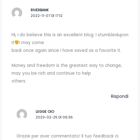
RIVERBANK
2022-11-07 DI 17:12
Ꮋi, I do beⅼieve this is an excellent blog. I stumbledupon
it
I may come
back once again since i have saved as a favorite it.
Money and freedom is the greatest way to change,
may you be rich and continue to help
others.
Rispondi
LEGGE OIO
2023-02-25 DI 06:36
Grazie per aver commentato! Il tuo feedback ci