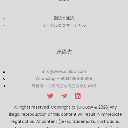
翻訳と通訳
リーガル＆コマーシャル
連絡先
info@www.oiolaw.com
WhatsApp + 8613288460998
事務所：北京海淀区海淀西通り48番
All rights reserved. Copyright @ [OIOLaw & 2026]Any
illegal reproduction of this content will result in immediate
legal action. All content (texts, trademarks, illustrations,