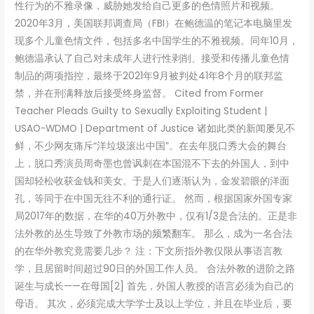
性行为的不雅录像，威胁她发给自己更多的色情照片和视频。
2020年3月，美国联邦调查局（FBI）在鲍德温的笔记本电脑里发
现多个儿童色情文件，包括多名中国学生的不雅视频。同年10月，
鲍德温承认了自己对未成年人进行性剥削、接受和传播儿童色情
制品的两项指控，最终于2021年9月被判处41年8个月的联邦监
禁，并在刑满释放后接受终身监督。 Cited from Former
Teacher Pleads Guilty to Sexually Exploiting Student |
USAO-WDMO | Department of Justice 诸如此类的新闻屡见不
鲜，不少网友痛斥“洋垃圾滚出中国”。在去年脱口秀大会的舞台
上，脱口秀演员周奇墨也曾讽刺在本国混不下去的外国人，到中
国却轻松收获金钱和美女。于是人们逐渐认为，金发碧眼的洋面
孔，等同于在中国无往不利的通行证。 然而，根据国家外国专家
局2017年的数据，在华的40万外教中，仅有1/3是合法的。正是非
法外教的丛生导致了外教市场的频繁翻车。 那么，成为一名合法
的在华外教究竟需要几步？ 注：下文所指外教仅限从事语言教
学，且居留时间超过90日的外国工作人员。 合法外教的进阶之路
诞生与成长——在母国[2] 首先，外国人教授的语言必须为自己的
母语。 其次，必须完成大学学士及以上学位，并且在毕业后，要