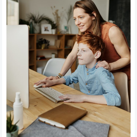
挣
钱
真
的
那
么
容
易
吗？|
成
为
一
名
合
法
的
外
教