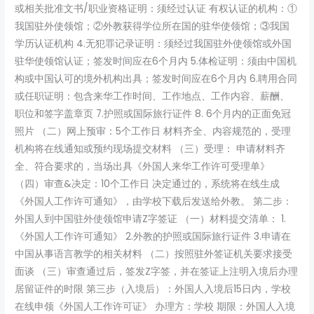
或相关批准文书/职业资格证明：须经过认证 有权认证的机构：①
我国驻外使领馆；②外教获得学位所在国的驻华使领馆；③我国
学历认证机构 4.无犯罪记录证明：须经过我国驻外使领馆或外国
驻华使领馆认证；签发时间应在6个月内 5.体检证明：须由中国机
构或中国认可的境外机构出具；签发时间应在6个月内 6.聘用合同
或任职证明：包含来华工作时间、工作地点、工作内容、薪酬、
职位和签字盖章页 7.护照或国际旅行证件 8. 6个月内的正面免冠
照片 （二）网上预审：5个工作日 材料齐全、内容规范的，受理
机构将在线通知或预约现场提交材料 （三）受理： 申请材料齐
全、符合要求的，当场出具《外国人来华工作许可受理单》
（四）审查&决定：10个工作日 决定通过的，系统将在线生成
《外国人工作许可通知》，由学校下载后发送给外教。 第二步：
外国人到中国驻外使领馆申请Z字签证 （一）材料提交清单： 1.
《外国人工作许可通知》 2.外教的护照或国际旅行证件 3.申请在
中国从事语言教学的相关材料 （二）按照驻外签证机关要求接受
面谈 （三）审查通过后，签发Z字签，并在签证上注明入境后办理
居留证件的时限 第三步（入境后）：外国人入境后15日内，学校
在线申领《外国人工作许可证》 办理方：学校 期限：外国人入境