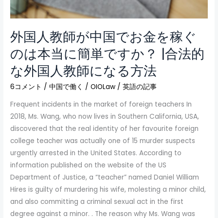
か？
|
合
外国人教師が中国でお金を稼ぐ
法
のは本当に簡単ですか？ |合法的
的
な外国人教師になる方法
な
外
6コメント
/
中国で働く
/
OIOLaw
/
英語の記事
国
Frequent incidents in the market of foreign teachers In
人
2018, Ms. Wang, who now lives in Southern California, USA,
教
discovered that the real identity of her favourite foreign
師
college teacher was actually one of 15 murder suspects
に
urgently arrested in the United States. According to
な
information published on the website of the US
る
Department of Justice, a “teacher” named Daniel William
方
Hires is guilty of murdering his wife, molesting a minor child,
法
and also committing a criminal sexual act in the first
degree against a minor. . The reason why Ms. Wang was