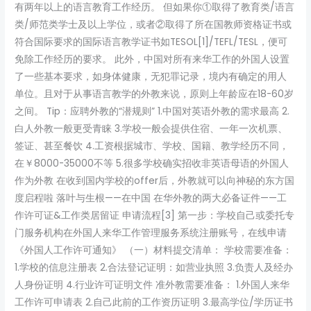
有两年以上的语言教育工作经历。 但如果你①取得了教育类/语言
类/师范类学士及以上学位，或者②取得了所在国教师资格证书或
符合国际要求的国际语言教学证书如TESOL[1]/TEFL/TESL，便可
免除工作经历的要求。 此外，中国对所有来华工作的外国人设置
了一些基本要求，如身体健康，无犯罪记录，境内有确定的用人
单位。且对于从事语言教学的外教来说，原则上年龄应在18-60岁
之间。 Tip：应聘外教的“潜规则” 1.中国对英语外教的需求最高 2.
白人外教一般更受青睐 3.学校一般会提供住宿、一年一次机票、
签证、甚至餐饮 4.工资根据城市、学校、国籍、教学经历不同，
在￥8000-35000不等 5.很多学校确实招收非英语母语的外国人
作为外教 在收到国内学校的offer后，外教就可以向神秘的东方国
度启程啦 落叶与生根——在中国 在华外教的两大必备证件——工
作许可证&工作类居留证 申请流程[3] 第一步：学校自己或委托专
门服务机构在外国人来华工作管理服务系统注册账号，在线申请
《外国人工作许可通知》 （一）材料提交清单： 学校需要准备：
1.学校的信息注册表 2.合法登记证明：如营业执照 3.负责人及经办
人身份证明 4.行业许可证明文件 准外教需要准备： 1.外国人来华
工作许可申请表 2.自己此前的工作资历证明 3.最高学位/学历证书