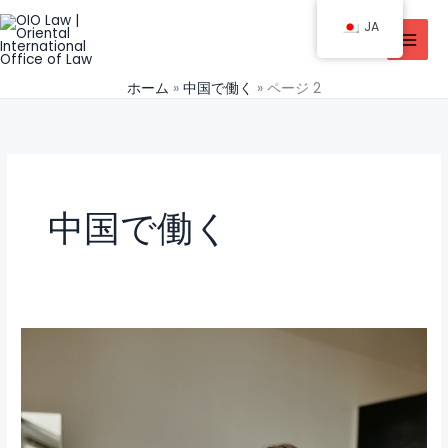
コ
JA
ン
テ
ン
ホーム
中国で働く
ページ 2
ツ
に
ス
キ
ッ
中国で働く
プ
外
教
在
中
国