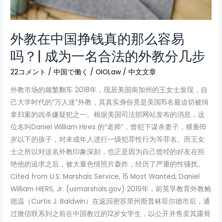
分
几
步
外教在中国挣钱真的那么容易
吗？| 成为一名合法的外教分几步
22コメント
/
中国で働く
/
OIOLaw
/
中文文章
外教市场的频繁翻车 2018年，现居美国南加州的王女士发现，自
己大学时代的“万人迷”外教，其真实身份竟是美国15名最迫切被缉
拿归案的凶杀嫌疑犯之一。根据美国司法部网站发布的消息，这
位名叫Daniel William Hires 的“老师”，曾犯下谋杀妻子，猥亵16
岁以下的孩子，对未成年人进行一级犯罪性行为等罪名。而王女
士之所以对这名外教印象深刻，也正是因为自己曾经的好友在拒
绝他的追求之后，被大量色情照片轰炸，经历了严重的性骚扰。
Cited from U.S. Marshals Service, 15 Most Wanted, Daniel
William HIERS, Jr. (usmarshals.gov) 2019年，前英孚教育外教鲍
德温（Curtis J. Baldwin）在返回密苏里州斯普林菲尔德市后，通
过微信联系到之前在中国教过的12岁女学生，以公开并售卖其露骨