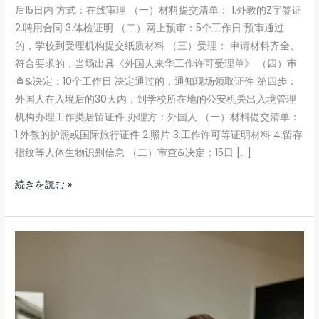
后15日内 方式：在线审理 （一）材料提交清单： 1.外教的Z字签证
2.聘用合同 3.体检证明 （二）网上预审：5个工作日 预审通过
的，学校到受理机构提交纸质材料 （三）受理： 申请材料齐全、
符合要求的，当场出具《外国人来华工作许可受理单》 （四）审
查&决定：10个工作日 决定通过的，通知现场领取证件 第四步：
外国人在入境后的30天内，到学校所在地的公安机关出入境管理
机构办理工作类居留证件 办理方：外国人 （一）材料提交清单：
1.外教的护照或国际旅行证件 2.照片 3.工作许可等证明材料 4.留存
指纹等人体生物识别信息 （二）审查&决定：15日 […]
続きを読む »
外
国
人
教
師