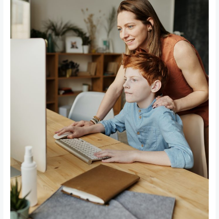
が
中
国
で
お
金
を
稼
ぐ
の
は
本
当
に
簡
単
で
す