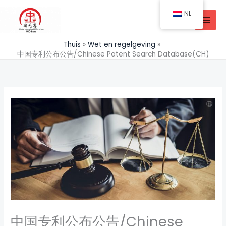
Doorgaan
NL
naar
inhoud
Thuis
Wet en regelgeving
中国专利公布公告/Chinese Patent Search Database(CH)
中国专利公布公告/Chinese