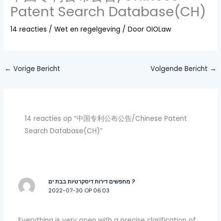
Patent Search Database(CH)
14 reacties
/
Wet en regelgeving
/ Door
OIOLaw
←
Vorige Bericht
Volgende Bericht
→
14 reacties op “中国专利公布公告/Chinese Patent
Search Database(CH)”
מחפשים דירות דיסקרטיות בבת ים ?
2022-07-30 OP 06:03
Everything is very open with a precise clarification of