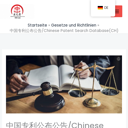
Zum
DE
Inhalt
springen
Startseite
Gesetze und Richtlinien
中国专利公布公告/Chinese Patent Search Database(CH)
中国专利公布公告/Chinese