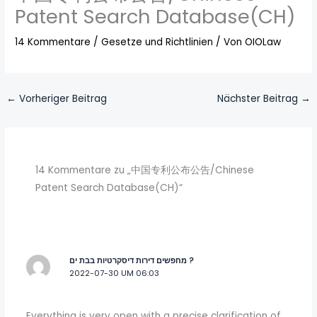
Patent Search Database(CH)
14 Kommentare
/
Gesetze und Richtlinien
/ Von
OIOLaw
←
Vorheriger Beitrag
Nächster Beitrag
→
14 Kommentare zu „中国专利公布公告/Chinese
Patent Search Database(CH)“
מחפשים דירות דיסקרטיות בבת ים ?
2022-07-30 UM 06:03
Everything is very open with a precise clarification of