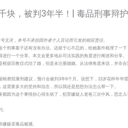
千块，被判3年半！| 毒品刑事辩
本号无关，本号不承担因作者个人言论而引发的相应责任。
这个刑事案子还有没有办法。还挺于心不忍的，给她案件梳理了一下
得进行一个分享。本文会更多地从司法实践的角度进行阐述和分享。
是根据宗教仪式结了婚，但是未注册婚姻。从法律角度来说，并非合
据检察院量刑建议，预计会被判3年6个月。设想下，22岁花样年华
，这需要多大的坚持和信念，所以我还是想想办法怎么帮一下。
家都因为这个事情担心得生病了，犯罪嫌疑人老爸三次中风，思念儿
判。
涉嫌贩卖毒品被捕。